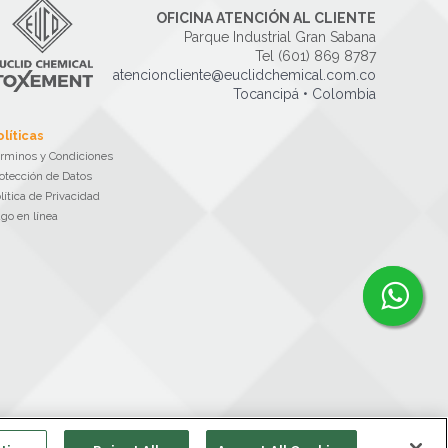
OFICINA ATENCIÓN AL CLIENTE
Parque Industrial Gran Sabana
Tel (601) 869 8787
atencioncliente@euclidchemical.com.co
Tocancipá • Colombia
olíticas
rminos y Condiciones
otección de Datos
lítica de Privacidad
go en línea