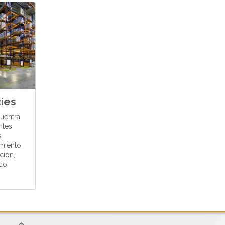
ies
cuentra
ntes
s
amiento
ción,
do