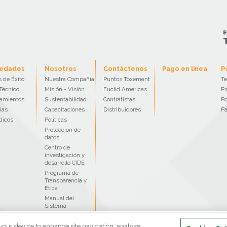
edades
Nosotros
Contáctenos
Pago en línea
P
 de Éxito
Nuestra Compañía
Puntos Toxement
Te
Técnico
Misión - Visión
Euclid Americas
Pr
amientos
Sustentabilidad
Contratistas
Po
ias
Capacitaciones
Distribuidores
Pa
dicos
Políticas
Proteccion de
datos
Centro de
investigación y
desarrollo CIDE
Programa de
Transparencia y
Ética
Manual del
Sistema
SAGRILAFT
 your device to enhance site navigation, analyze