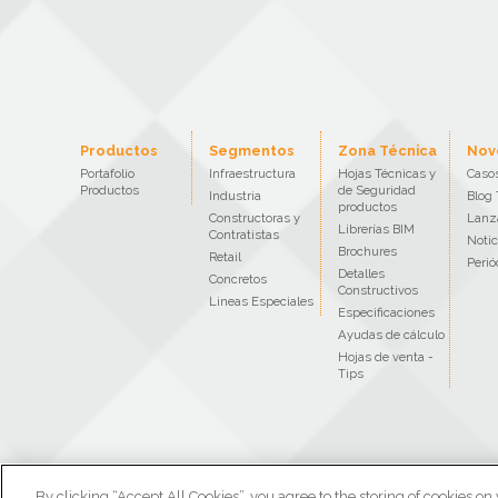
Productos
Segmentos
Zona Técnica
Nov
Portafolio
Infraestructura
Hojas Técnicas y
Casos
Productos
de Seguridad
Industria
Blog 
productos
Constructoras y
Lanz
Librerías BIM
Contratistas
Notic
Brochures
Retail
Perió
Detalles
Concretos
Constructivos
Lineas Especiales
Especificaciones
Ayudas de cálculo
Hojas de venta -
Tips
By clicking “Accept All Cookies”, you agree to the storing of cookies on