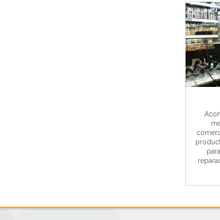
Acom
me
comerci
product
para
repara