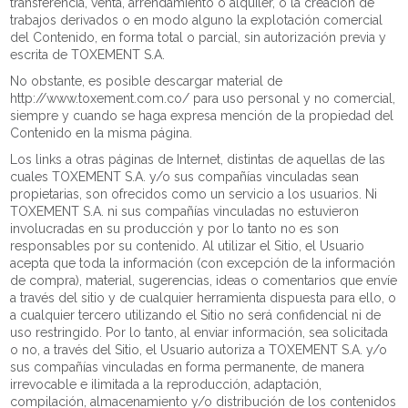
transferencia, venta, arrendamiento o alquiler, o la creación de
trabajos derivados o en modo alguno la explotación comercial
del Contenido, en forma total o parcial, sin autorización previa y
escrita de TOXEMENT S.A.
No obstante, es posible descargar material de
http://www.toxement.com.co/ para uso personal y no comercial,
siempre y cuando se haga expresa mención de la propiedad del
Contenido en la misma página.
Los links a otras páginas de Internet, distintas de aquellas de las
cuales TOXEMENT S.A. y/o sus compañías vinculadas sean
propietarias, son ofrecidos como un servicio a los usuarios. Ni
TOXEMENT S.A. ni sus compañías vinculadas no estuvieron
involucradas en su producción y por lo tanto no es son
responsables por su contenido. Al utilizar el Sitio, el Usuario
acepta que toda la información (con excepción de la información
de compra), material, sugerencias, ideas o comentarios que envíe
a través del sitio y de cualquier herramienta dispuesta para ello, o
a cualquier tercero utilizando el Sitio no será confidencial ni de
uso restringido. Por lo tanto, al enviar información, sea solicitada
o no, a través del Sitio, el Usuario autoriza a TOXEMENT S.A. y/o
sus compañías vinculadas en forma permanente, de manera
irrevocable e ilimitada a la reproducción, adaptación,
compilación, almacenamiento y/o distribución de los contenidos