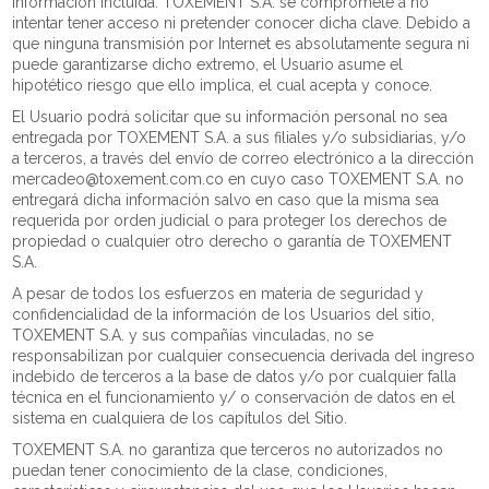
información incluida. TOXEMENT S.A. se compromete a no
intentar tener acceso ni pretender conocer dicha clave. Debido a
que ninguna transmisión por Internet es absolutamente segura ni
puede garantizarse dicho extremo, el Usuario asume el
hipotético riesgo que ello implica, el cual acepta y conoce.
El Usuario podrá solicitar que su información personal no sea
entregada por TOXEMENT S.A. a sus filiales y/o subsidiarias, y/o
a terceros, a través del envío de correo electrónico a la dirección
mercadeo@toxement.com.co en cuyo caso TOXEMENT S.A. no
entregará dicha información salvo en caso que la misma sea
requerida por orden judicial o para proteger los derechos de
propiedad o cualquier otro derecho o garantía de TOXEMENT
S.A.
A pesar de todos los esfuerzos en materia de seguridad y
confidencialidad de la información de los Usuarios del sitio,
TOXEMENT S.A. y sus compañías vinculadas, no se
responsabilizan por cualquier consecuencia derivada del ingreso
indebido de terceros a la base de datos y/o por cualquier falla
técnica en el funcionamiento y/ o conservación de datos en el
sistema en cualquiera de los capítulos del Sitio.
TOXEMENT S.A. no garantiza que terceros no autorizados no
puedan tener conocimiento de la clase, condiciones,