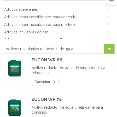
Aditivos acelerantes
Aditivos impermeabilizantes para concreto
Aditivos impermeabilizantes para mortero
Aditivos inclusores de aire
Aditivos reductores de agua de alto rango
Aditivos reductores de agua de rango medio
Aditivos retardantes reductores de agua
Aditivos reductores de agua
EUCON WR 66
Aditivos retardantes reductores de agua
Aditivo reductor de agua de rango medio y
Aditivos morteros larga vida
retardante
Aditivos rellenos de fluido
Consultar
Aditivos para concretos celulares
Aditivos fibras para concreto
EUCON WR 78
Aditivos para concreto lanzado
Aditivo reductor de agua y retardante para
Aditivos para mampostería
concreto
Aditivos especiales