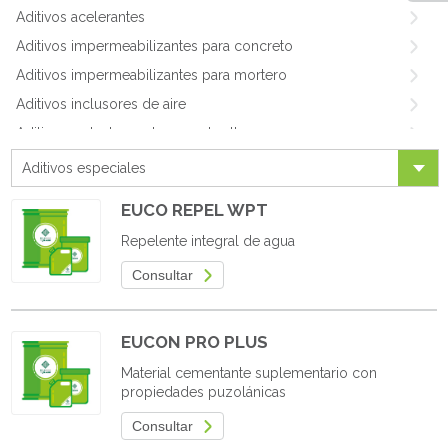
Aditivos acelerantes
Aditivos impermeabilizantes para concreto
Aditivos impermeabilizantes para mortero
Aditivos inclusores de aire
Aditivos reductores de agua de alto rango
Aditivos reductores de agua de rango medio
Aditivos especiales
Aditivos reductores de agua
EUCO REPEL WPT
Aditivos retardantes reductores de agua
Repelente integral de agua
Aditivos morteros larga vida
Consultar
Aditivos rellenos de fluido
Aditivos para concretos celulares
Aditivos fibras para concreto
EUCON PRO PLUS
Aditivos para concreto lanzado
Material cementante suplementario con
propiedades puzolánicas
Aditivos para mampostería
Aditivos especiales
Consultar