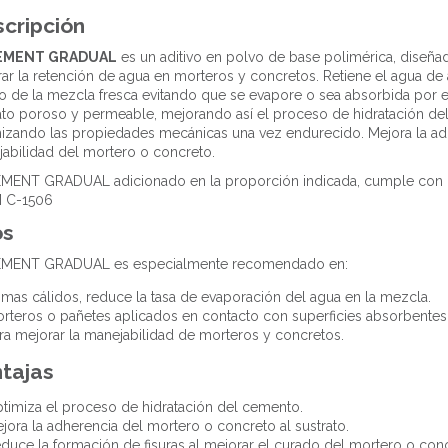
cripción
EMENT GRADUAL
es un aditivo en polvo de base polimérica, diseña
ar la retención de agua en morteros y concretos. Retiene el agua d
o de la mezcla fresca evitando que se evapore o sea absorbida por e
ato poroso y permeable, mejorando así el proceso de hidratación d
izando las propiedades mecánicas una vez endurecido. Mejora la ad
abilidad del mortero o concreto.
MENT GRADUAL adicionado en la proporción indicada, cumple con 
 C-1506
os
MENT GRADUAL es especialmente recomendado en:
imas cálidos, reduce la tasa de evaporación del agua en la mezcla.
rteros o pañetes aplicados en contacto con superficies absorbentes
ra mejorar la manejabilidad de morteros y concretos.
tajas
timiza el proceso de hidratación del cemento.
jora la adherencia del mortero o concreto al sustrato.
duce la formación de fisuras al mejorar el curado del mortero o conc