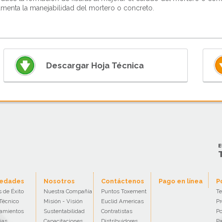
menta la manejabilidad del mortero o concreto.
Descargar Hoja Técnica
edades
Nosotros
Contáctenos
Pago en línea
P
 de Éxito
Nuestra Compañía
Puntos Toxement
Te
Técnico
Misión - Visión
Euclid Americas
Pr
amientos
Sustentabilidad
Contratistas
Po
ias
Capacitaciones
Distribuidores
Pa