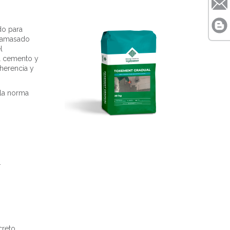
do para
e amasado
l
el cemento y
herencia y
la norma
.
reto.