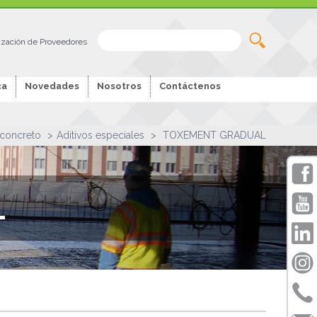
ización de Proveedores
ca
Novedades
Nosotros
Contáctenos
 concreto
Aditivos especiales
TOXEMENT GRADUAL
L