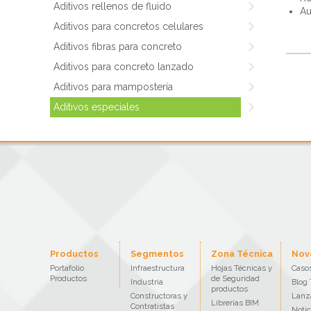
Aditivos rellenos de fluido
Au
Aditivos para concretos celulares
Aditivos fibras para concreto
Aditivos para concreto lanzado
Aditivos para mampostería
Aditivos especiales
Productos
Segmentos
Zona Técnica
Nov
Portafolio
Infraestructura
Hojas Técnicas y
Casos
Productos
de Seguridad
Industria
Blog 
productos
Constructoras y
Lanz
Librerías BIM
Contratistas
Notic