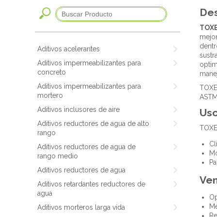
Des
TOX
mejor
dentr
Aditivos acelerantes
sustr
Aditivos impermeabilizantes para
optim
concreto
manej
Aditivos impermeabilizantes para
TOXE
mortero
ASTM
Aditivos inclusores de aire
Us
Aditivos reductores de agua de alto
TOXE
rango
Cl
Aditivos reductores de agua de
Mo
rango medio
Pa
Aditivos reductores de agua
Ven
Aditivos retardantes reductores de
agua
Op
Me
Aditivos morteros larga vida
Re