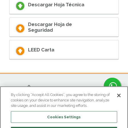
Descargar Hoja Técnica
Descargar Hoja de
Seguridad
LEED Carta
By clicking “Accept All Cookies”, you agree to the storing of
cookies on your device to enhance site navigation, analyze
site usage, and assist in our marketing efforts.
OFICINA ATENCIÓN AL CLIENTE
Cookies Settings
Parque Industrial Gran Sabana
Tel (601) 869 8787