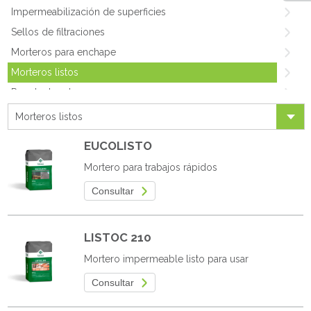
Impermeabilización de superficies
Sellos de filtraciones
Morteros para enchape
Morteros listos
Repelentes de agua
Mejorador de perfil de adherencia
Morteros listos
Láminas a base de bentonita
EUCOLISTO
Limpiadores de fachada
Mortero para trabajos rápidos
Recubrimientos
Consultar
LISTOC 210
Mortero impermeable listo para usar
Consultar