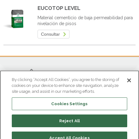
EUCOTOP LEVEL
Material cementicio de baja permeabilidad para
nivelación de pisos
Consultar
By clicking “Accept All Cookies”, you agree to the storing of
cookies on your device to enhance site navigation, analyze
site usage, and assist in our marketing efforts.
OFICINA ATENCIÓN AL CLIENTE
Cookies Settings
Parque Industrial Gran Sabana
Tel (601) 869 8787
atencioncliente@euclidchemical.com.co
Reject All
Tocancipá • Colombia
Accept All Cookies