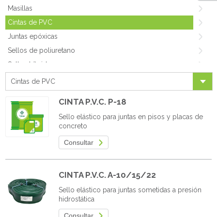
Masillas
Cintas de PVC
Juntas epóxicas
Sellos de poliuretano
Sellos híbridos
Sellos para vías y placas de concreto
Cintas de PVC
Soporte para sello de juntas
CINTA P.V.C. P-18
Sellos de poliurea
Sello elástico para juntas en pisos y placas de
Silicona
concreto
Sellos preformados
Consultar
Sellos para juntas de expansión
Sellos acrílicos
CINTA P.V.C. A-10/15/22
Sellos especializados
Sello elástico para juntas sometidas a presión
Imprimantes y misceláneos
hidrostática
Adhesivos Elastoméricos
Consultar