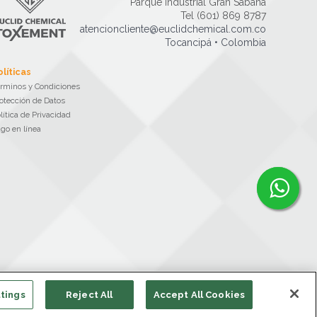
Parque Industrial Gran Sabana
Tel (601) 869 8787
atencioncliente@euclidchemical.com.co
Tocancipá • Colombia
olíticas
rminos y Condiciones
otección de Datos
lítica de Privacidad
go en línea
tings
Reject All
Accept All Cookies
Euclid Chemical Toxement • 2026