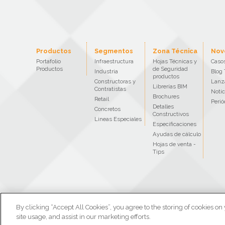
Productos
Segmentos
Zona Técnica
Nov
Portafolio
Infraestructura
Hojas Técnicas y
Casos
Productos
de Seguridad
Industria
Blog 
productos
Constructoras y
Lanz
Librerías BIM
Contratistas
Notic
Brochures
Retail
Perió
Detalles
Concretos
Constructivos
Lineas Especiales
Especificaciones
Ayudas de cálculo
Hojas de venta -
Tips
By clicking “Accept All Cookies”, you agree to the storing of cookies on
site usage, and assist in our marketing efforts.
Copyright © All Rights Reserved