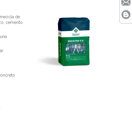
 mezcla de
rzo, cemento
 una
ar
concreto
.