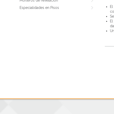
Morteros de Nivelación
El
Especialidades en Pisos
co
Se
El
da
Un