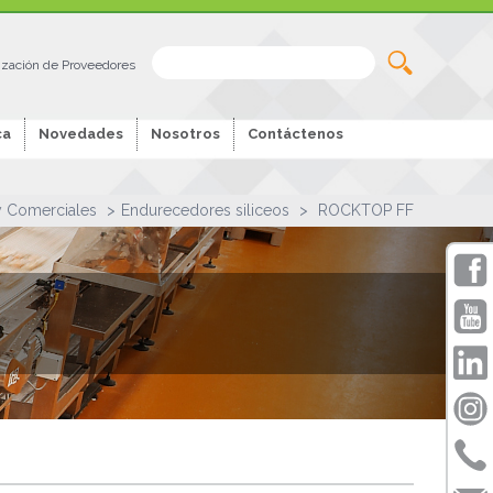
ización de Proveedores
ca
Novedades
Nosotros
Contáctenos
 y Comerciales
Endurecedores siliceos
ROCKTOP FF