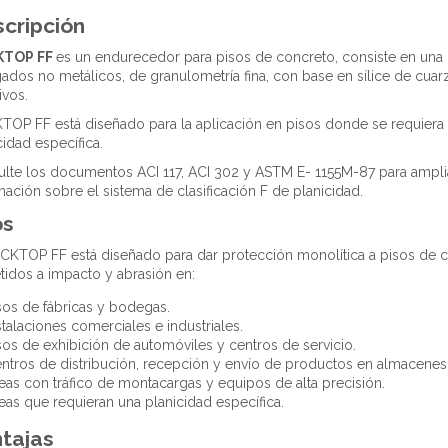
cripción
TOP F
F
es un endurecedor para pisos de concreto, consiste en una
ados no metálicos, de granulometría fina, con base en sílice de cua
ivos.
OP FF está diseñado para la aplicación en pisos donde se requiera
cidad específica.
lte los documentos ACI 117, ACI 302 y ASTM E- 1155M-87 para ampli
mación sobre el sistema de clasificación F de planicidad.
os
CKTOP FF está diseñado para dar protección monolítica a pisos de 
idos a impacto y abrasión en:
sos de fábricas y bodegas.
stalaciones comerciales e industriales.
sos de exhibición de automóviles y centros de servicio.
ntros de distribución, recepción y envío de productos en almacenes
eas con tráfico de montacargas y equipos de alta precisión.
eas que requieran una planicidad específica.
tajas