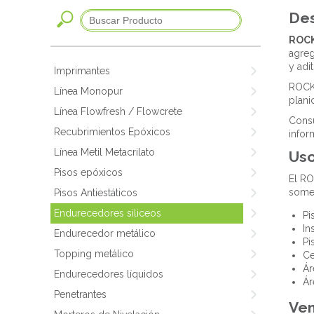
Des
ROCK
agreg
y adit
Imprimantes
ROCKT
Línea Monopur
plani
Línea Flowfresh / Flowcrete
Consu
Recubrimientos Epóxicos
infor
Línea Metil Metacrilato
Us
Pisos epóxicos
El RO
somet
Pisos Antiestáticos
Endurecedores siliceos
Pi
In
Endurecedor metálico
Pi
Topping metálico
Ce
Ár
Endurecedores líquidos
Ár
Penetrantes
Ven