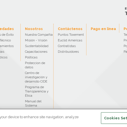
edades
Nosotros
Contáctenos
Pago en línea
P
 de Éxito
Nuestra Compañía
Puntos Toxement
Te
Técnico
Misión - Visión
Euclid Americas
Pr
amientos
Sustentabilidad
Contratistas
Po
ias
Capacitaciones
Distribuidores
Pa
dicos
Políticas
Proteccion de
datos
Centro de
investigación y
desarrollo CIDE
Programa de
Transparencia y
Ética
Manual del
Sistema
SAGRILAFT
 your device to enhance site navigation, analyze
Cookies Set