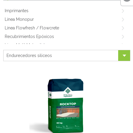
Imprimantes
Línea Monopur
Línea Flowfresh / Flowcrete
Recubrimientos Epóxicos
Línea Metil Metacrilato
Pisos epóxicos
Endurecedores siliceos
Pisos Antiestáticos
Endurecedores siliceos
Endurecedor metálico
Topping metálico
Endurecedores líquidos
Penetrantes
Morteros de Nivelación
Especialidades en Pisos